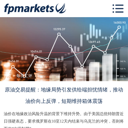
首页
关于 FP
Markets
交易中心
FP Markets 学
习中心
跟单社区
首页
>
每日汇评
联系我们
原油交易提醒：地缘局势引发供给端担忧情绪，推动
油价向上反弹，短期维持箱体震荡
油价在地缘政治风险升温的背景下维持升势。由于美国总统特朗普近
日强硬表态，要求俄罗斯在10至12天内结束与乌克兰的冲突，否则将