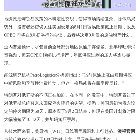
地缘政治与贸易政策的不确定性交织，使得市场情绪复杂。除俄乌局
势外，投资者还密切关注美国设定的8月1日贸易政策截止日期，以及
OPEC 即将在8月初举行的会议，后者将决定9月份的原油增产计划。
业内普遍预计，尽管目前全球部分地区原油库存偏紧、北半球旺季消
费强劲，但若OPEC 继续执行增产，年底供应过剩的压力将逐步显
现。
能源研究机构PetroLogistics分析师指出：“当前原油上涨由短期供应
中断风险和季节性消费推动，但这一格局或将在四季度反转。”
特朗普对俄罗斯的不满正在加剧。在本周一的发言中，特朗普表达了
对俄罗斯总统普京未回应停火呼吁的失望。据悉，美国最初为俄方设
定的停火期限为50天，原本应于9月2日结束，但现在美国计划将时限
大幅缩短至10-12天，并加码施压手段。
从技术面来看，美原油（WTI）日线图呈现温和上行趋势。
澳福官网
当前价格稳定运行于100日均线上方，显示多头动能尚存。1